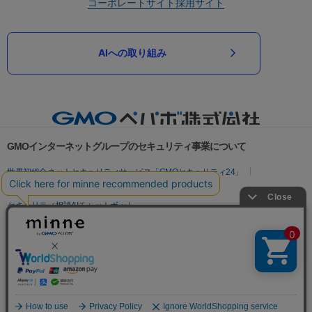
コーポレートサイト
採用サイト
AIへの取り組み
GMOインターネットグループのセキュリティ事業について
世界初総合ネットセキュリティサービス「GMOセキュリティ24」
パスワード漏洩診断
Webサイトリスク診断
セキュリティ相談AIチャットボット
実在証明・盗聴対策
サイバー攻撃対策（GMOサイバーセキュリティ byイエラエ）
サイバー攻撃対策（GMO Flatt Security）
なりすまし対策
セキュリティ事業の軌跡