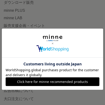
ダウンロード販売
minne PLUS
minne LAB
販売支援企画・イベント
読みもの
minneとものづくりと
minne学習帖
ニュース
minneの本
企業の方へ
広告出稿について
大口注文について