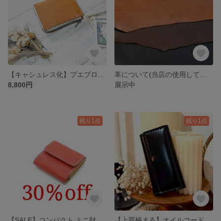
【キャシュレス化】プエブロ オレンジ 本革 レザー 手縫い
革について(当店の使用している革について少し詳しくご説明いたします)
8,800円
展示中
残り1点
残り1点
【SALE】コンパクト ミニ財布 かわいい 本革 手縫い レザー 折りたたみ財布
【上質極まる】オイルコードバン 手抜いキーケース(4連) 本革 レザー