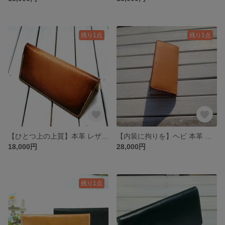
残り1点
残り1点
【ひとつ上の上質】本革 レザー 手縫い 手染め 薄い長財布 二つ折り 財布 折りたたみ財布
【内装に拘りを】ヘビ 本革 レザー 手縫い 二つ折り 財布 折りたたみ財布(内装パイソン)
18,000円
28,000円
残り1点