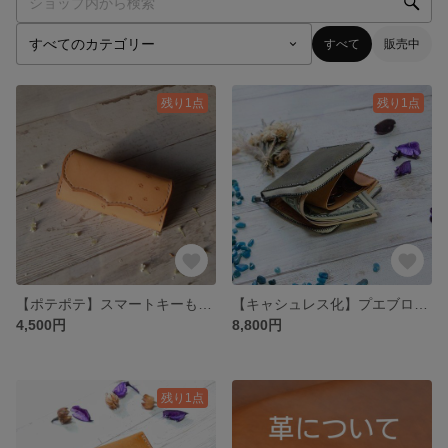
すべて
販売中
残り1点
残り1点
【ポテポテ】スマートキーも収納可能なキーケース(4連) 本革 レザー
【キャシュレス化】プエブロ オリーブ 本革 レザー 手縫い
4,500円
8,800円
残り1点