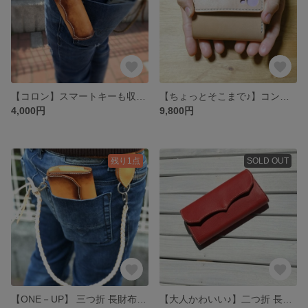
【コロン】スマートキーも収納可能なキーケース(4連) 本革 レザー
【ちょっとそこまで♪】コンパクト 財布 猫 犬 肉球 本革 手縫い レザー 折りたたみ財布
4,000円
9,800円
残り1点
SOLD OUT
【ONE－UP】 三つ折 長財布 本革 レザー 折りたたみ財布 手染め 手縫い
【大人かわいい♪】二つ折 長財布 本革 レザー 手縫い 折りたたみ財布