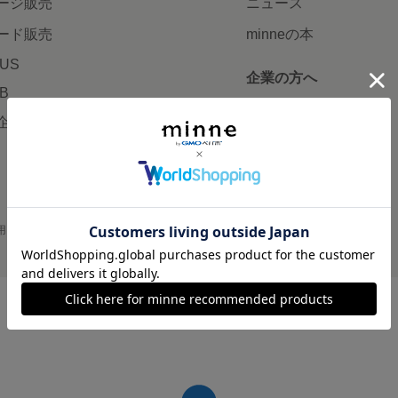
ージ販売
ニュース
ード販売
minneの本
LUS
企業の方へ
AB
広告出稿について
企画・イベント
大口注文について
用
プライバシーポリシー
会社概要
採用情報
メディアキット
©GMO Pepabo, Inc. All rights reserved.