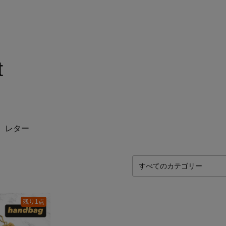
t
レター
残り1点