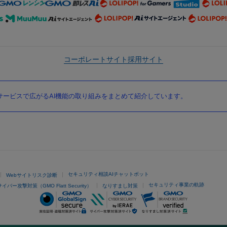
コーポレートサイト
採用サイト
ービスで広がるAI機能の取り組みをまとめて紹介しています。
セキュリティ相談AIチャットボット
Webサイトリスク診断
セキュリティ事業の軌跡
サイバー攻撃対策（GMO Flatt Security）
なりすまし対策