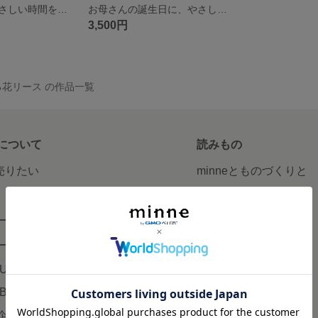
お母さんに、やさしい時間を贈る｜菊のフラワーリース「なごみ」母の日ギフト
お母さんの誕生日に、やさしい気持ちを添えて｜黄色の花リース「ほころび」
3,500円
花リース の作品一覧
について
読みもの
で売りたい
minneとものづくりと
minne学習帖
ージ販売
ニュース
ード販売
minneの本
LUS
企業の方へ
AB
広告出稿について
企画・イベント