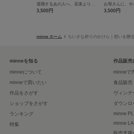
退職するあの人へ、花束より長く飾れる「ありがとう」｜送別リース「凛」
3,500円
3,500円
minne ホーム
ちいさな祈りのかけら｜想いを贈る
minneを知る
作品販売
minneについて
minne
minneで買いたい
食品販売
作品をさがす
ヴィンテ
ショップをさがす
ダウンロ
minne P
ランキング
minne L
特集
販売支援