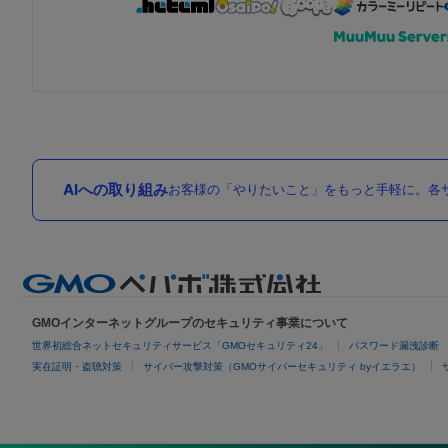
AIへの取り組み
お客様の「やりたいこと」をもっと手軽に。各サ
GMOインターネットグループのセキュリティ事業について
世界初総合ネットセキュリティサービス「GMOセキュリティ24」
パスワード漏洩診断
実在証明・盗聴対策
サイバー攻撃対策（GMOサイバーセキュリティ byイエラエ）