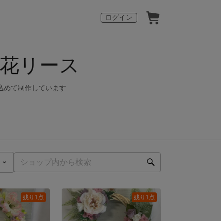
ログイン
花リース
を込めて制作しています
残り1点
残り1点