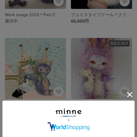
Work image 2018＊Part 2
フェイスタイプドール＊クリーム
展示中
66,000円
SOLD OUT
A-57＊テディベアコンベンション
フェイスタイプドール＊うさぎ（ファンタジック*アルビノアイ）
展示中
39,800円
SOLD OUT
SOLD OUT