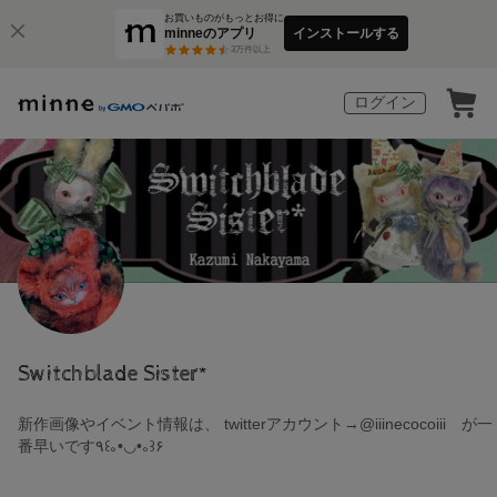
お買いものがもっとお得に
minneのアプリ
インストールする
3
万件以上
ログイン
Switchblade Sister*
新作画像やイベント情報は、 twitterアカウント→@iiinecocoiii が一
番早いです٩꒰｡•◡•｡꒱۶