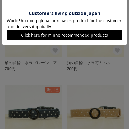
猫の首輪 水玉プレーン アプリコット
猫の首輪 水玉苺ミルク
700円
700円
残り1点