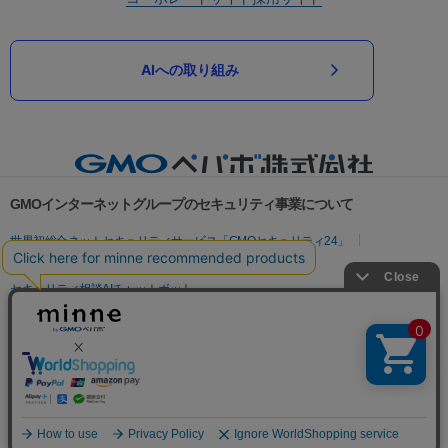
AIへの取り組み
GMOインターネットグループのセキュリティ事業について
世界初総合ネットセキュリティサービス「GMOセキュリティ24」
パスワード漏洩診断
Webサイトリスク診断
セキュリティ相談AIチャットボット
実在証明・盗聴対策
サイバー攻撃対策（GMOサイバーセキュリティ byイエラエ）
サイバー攻撃対策（GMO Flatt Security）
なりすまし対策
セキュリティ事業の軌跡