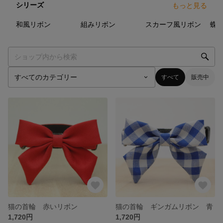
シリーズ
もっと見る
4
点
3
点
4
点
和風リボン
組みリボン
スカーフ風リボン
蝶
すべて
販売中
猫の首輪 赤いリボン
猫の首輪 ギンガムリボン 青
1,720円
1,720円