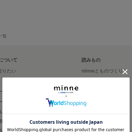
品一覧
について
読みもの
で売りたい
minneとものづくりと
minne学習帖
ージ販売
ニュース
ード販売
minneの本
LUS
企業の方へ
AB
広告出稿について
企画・イベント