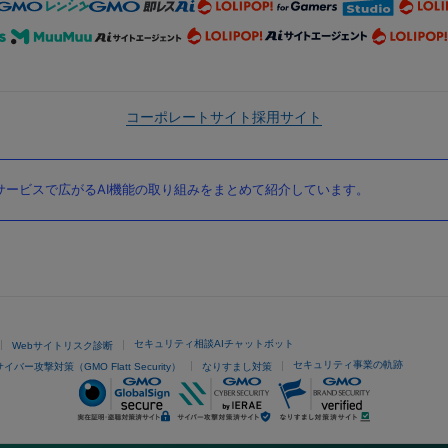
コーポレートサイト
採用サイト
ービスで広がるAI機能の取り組みをまとめて紹介しています。
セキュリティ相談AIチャットボット
Webサイトリスク診断
セキュリティ事業の軌跡
サイバー攻撃対策（GMO Flatt Security）
なりすまし対策