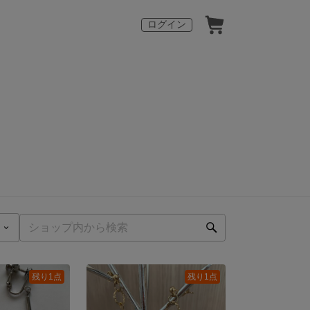
ログイン
残り1点
残り1点