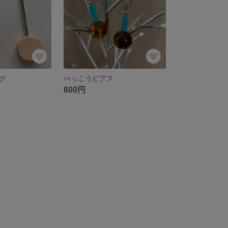
グ
べっこうピアス
600円