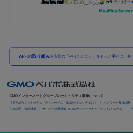
AIへの取り組み
お客様の「やりたいこと」をもっと手軽に。各サ
GMOインターネットグループのセキュリティ事業について
世界初総合ネットセキュリティサービス「GMOセキュリティ24」
パスワード漏洩診断
実在証明・盗聴対策
サイバー攻撃対策（GMOサイバーセキュリティ byイエラエ）