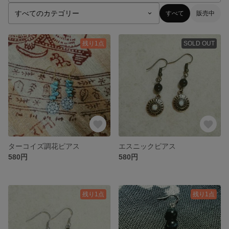
すべて
販売中
残り1点
SOLD OUT
ターコイズ調花ピアス
エスニックピアス
580円
580円
残り1点
残り1点