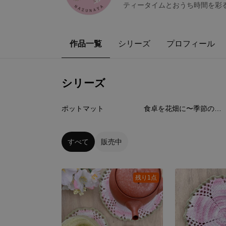
ティータイムとおうち時間を彩る
作品一覧
シリーズ
プロフィール
シリーズ
3
点
8
点
ポットマット
食卓を花畑に〜季節の花のコースター
すべて
販売中
残り1点