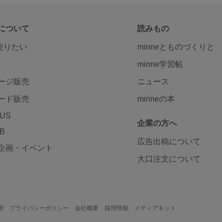
について
読みもの
で売りたい
minneとものづくりと
minne学習帖
ージ販売
ニュース
ード販売
minneの本
LUS
企業の方へ
AB
広告出稿について
企画・イベント
大口注文について
用
プライバシーポリシー
会社概要
採用情報
メディアキット