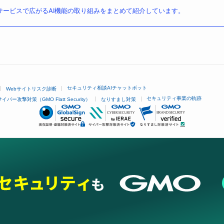
ービスで広がるAI機能の取り組みをまとめて紹介しています。
セキュリティ相談AIチャットボット
Webサイトリスク診断
セキュリティ事業の軌跡
サイバー攻撃対策（GMO Flatt Security）
なりすまし対策