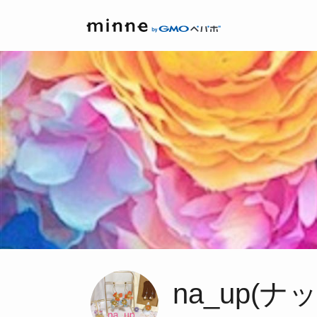
na_up(ナ