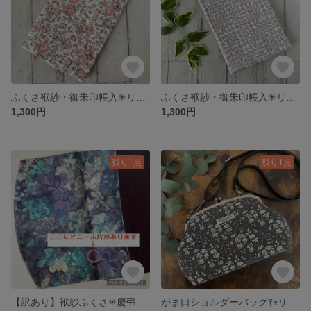
ふくさ袱紗・御朱印帳入✳︎リバティ【フェリシテ】C & Sあずきミルク色 ハンドメイド
ふくさ袱紗・御朱印帳入✳︎リバティ《スリーピングローズ》minaperhonen ピンク ハンドメイド
1,300円
1,300円
残り1点
残り1点
【訳あり】袱紗ふくさ✳︎慶弔両用✳︎御朱印帳入✳︎ リバティ《エメラルドベイ》ハンドメイド
がま口ショルダーバッグ𖤣𖥧リバティ11号帆布《カペル》ダークグレー ハンドメイド