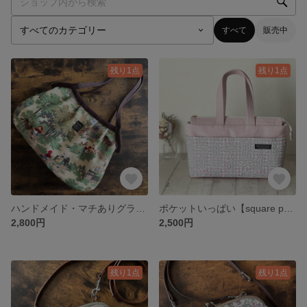
すべて
販売中
残り1点
残り1点
ハンドメイド・マチありグラニーバッグ・赤ずきんちゃん生地(廃盤Marcus Brothers U.S.A製社USA生地)ベージュ色
ポケットいっぱい【square porch】ミニバッグ𖤣𖥧リバティタナローン《スリーピング・ローズ》ピンク系＆11号帆布 ハンドメイド
2,800円
2,500円
残り1点
残り1点