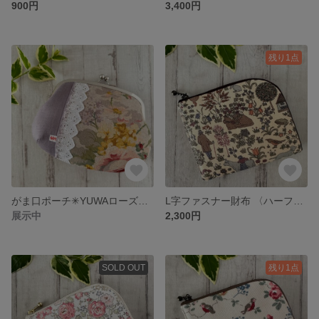
900円
3,400円
残り1点
がま口ポーチ✳︎YUWAローズ・リネン生地✳︎母子手帳や通帳、お化粧ポーチなどに𖤣𖥧𖥣𖡡𖥧𖤣
L字ファスナー財布 〈ハーフサイズ〉リバティ11号帆布《ヴォイジー》ベージュ ハンドメイド
展示中
2,300円
SOLD OUT
残り1点