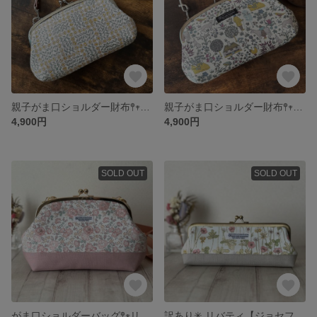
親子がま口ショルダー財布𖤣𖥧リバティオックス生地《スリーピング・ローズ》イエロー系 ハンドメイド
親子がま口ショルダー財布𖤣𖥧リバティ11号帆布《ヴォイジー》イエロー系 ハンドメイド
4,900円
4,900円
SOLD OUT
SOLD OUT
がま口ショルダーバッグ𖤣𖥧リバティタナローン《フェリシテ》ダウシャーヒル✳︎ハンドメイド
訳あり✳︎ リバティ【ジョセフィンズ・ガーデン】がま口ペンケース✳︎眼鏡ケース✳︎ピンク&グリーン