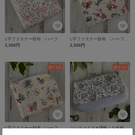
L字ファスナー財布〈ハーフサイズ〉リバティ11号帆布 《フェリシテ》ピンク𖤣𖥧ハンドメイド
L字ファスナー財布 〈ハーフサイズ〉キャスキッドソン 《バード 》コットンダック✳︎クリーム𖤣𖥧ハンドメイド
2,300円
2,300円
残り1点
残り1点
L字ファスナー財布〈ハーフサイズ〉リバティ11号帆布《メモリーズ・オブ・レイン》YEハンドメイド
ハンドメイド✳︎通帳・お化粧・ペンケースがま口✳︎リバティ〈フェリシテ〉ラベンダー
2,300円
2,400円