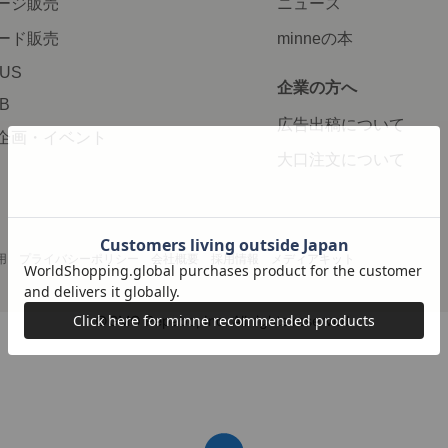
ージ販売
ニュース
ード販売
minneの本
LUS
企業の方へ
AB
広告出稿について
企画・イベント
大口注文について
用
プライバシーポリシー
会社概要
採用情報
メディアキット
©GMO Pepabo, Inc. All rights reserved.