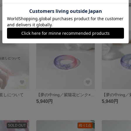
【water ring／モネ・睡蓮】モネ・睡蓮・レジンリング・指輪・金属アレルギー対応・ギフト・ブルーグリーン
【water ring／深海の宝石】レジンリング・指輪・金属アレルギー対応・ギフト
3,850円
3,850円
残り1点
直しについて
【夢の中ring／紫陽花ピンク×パープル】紫陽花・レジンリング・指輪・金属アレルギー対応・ギフト・マット・磨りガラス風
5,940円
5,940円
SOLD OUT
残り1点