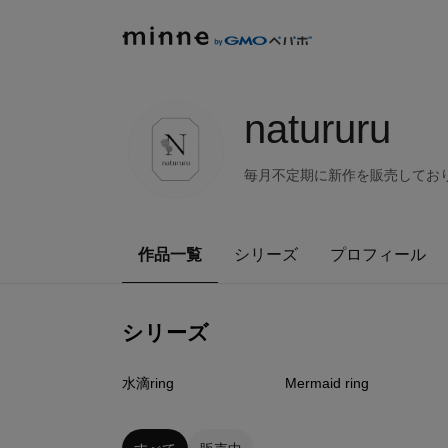
natururu
毎月不定期に新作を販売しておりま
作品一覧
シリーズ
プロフィール
シリーズ
2
点
5
点
水滴ring
Mermaid ring