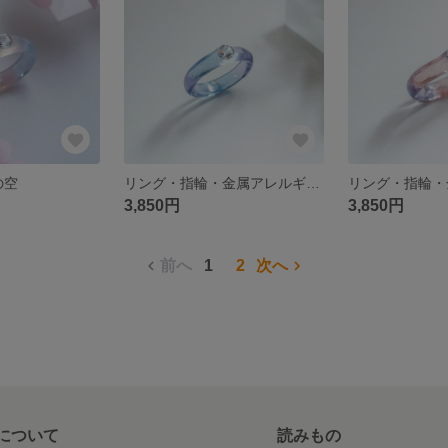
桜の空
リング・指輪・金属アレルギー対応・ギフト【water ring／紫陽花ブルー×パープル】
3,850円
3,850円
前へ
1
2
次へ
について
読みもの