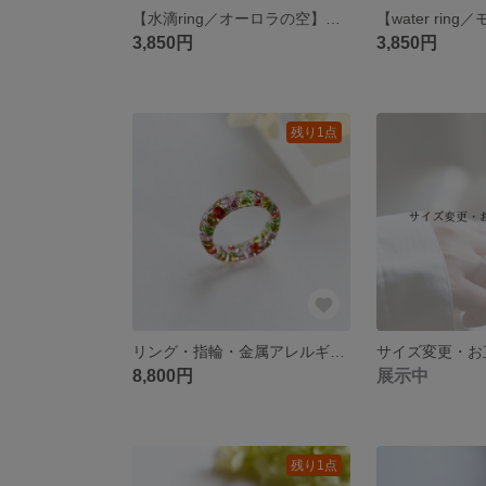
【水滴ring／オーロラの空】金属アレルギー対応・選べるサイズ・レジンリング
3,850円
3,850円
残り1点
リング・指輪・金属アレルギー対応・ギフト【Mermaid ring／flowergarden】
サイズ変更・お
8,800円
展示中
残り1点