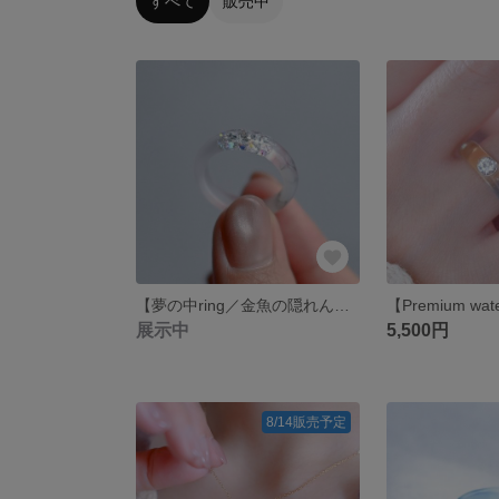
すべて
販売中
【夢の中ring／金魚の隠れんぼ】指輪・金属アレルギー対応・マット
展示中
5,500円
8/14販売予定