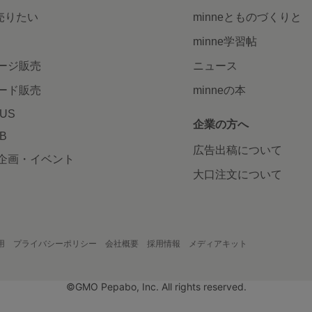
で売りたい
minneとものづくりと
minne学習帖
ージ販売
ニュース
ード販売
minneの本
LUS
企業の方へ
AB
広告出稿について
企画・イベント
大口注文について
用
プライバシーポリシー
会社概要
採用情報
メディアキット
©GMO Pepabo, Inc. All rights reserved.