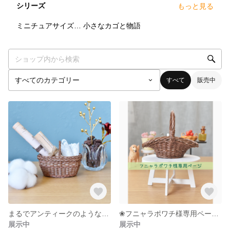
シリーズ
もっと見る
9
点
0
点
ミニチュアサイズの小さなカゴ
小さなカゴと物語
すべて
販売中
まるでアンティークのようなナチュラルバスケット―手のひらサイズ―
❀フニャラポワチ様専用ページ❀
展示中
展示中