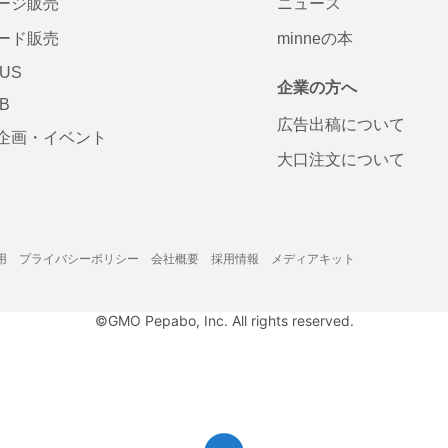
ージ販売
ニュース
ード販売
minneの本
LUS
企業の方へ
AB
広告出稿について
企画・イベント
大口注文について
用
プライバシーポリシー
会社概要
採用情報
メディアキット
©GMO Pepabo, Inc. All rights reserved.