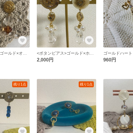
<ボタンピアス>ゴールド×オレンジ 枯葉のクリアピアス𓈒𓏸𓐍 𓇢
<ボタンピアス>ゴールド×ホワイト 太陽の雫のピアス☀︎.°
ゴールドハート
2,000円
960円
残り1点
残り1点