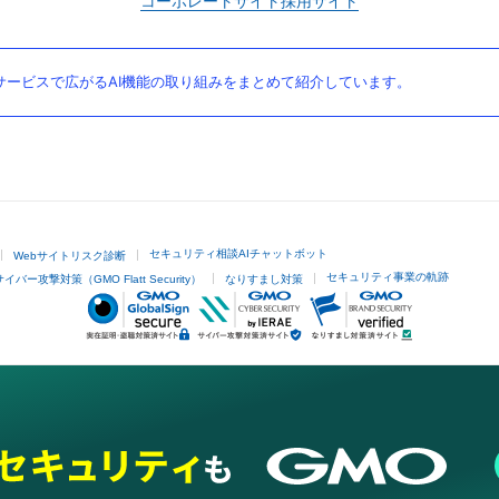
コーポレートサイト
採用サイト
ービスで広がるAI機能の取り組みをまとめて紹介しています。
セキュリティ相談AIチャットボット
Webサイトリスク診断
セキュリティ事業の軌跡
サイバー攻撃対策（GMO Flatt Security）
なりすまし対策