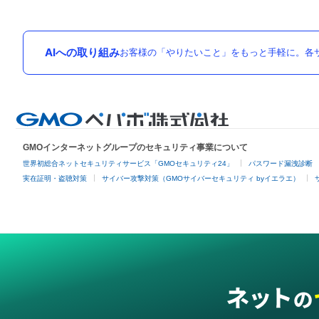
AIへの取り組み
お客様の「やりたいこと」をもっと手軽に。各サ
GMOインターネットグループのセキュリティ事業について
世界初総合ネットセキュリティサービス「GMOセキュリティ24」
パスワード漏洩診断
実在証明・盗聴対策
サイバー攻撃対策（GMOサイバーセキュリティ byイエラエ）