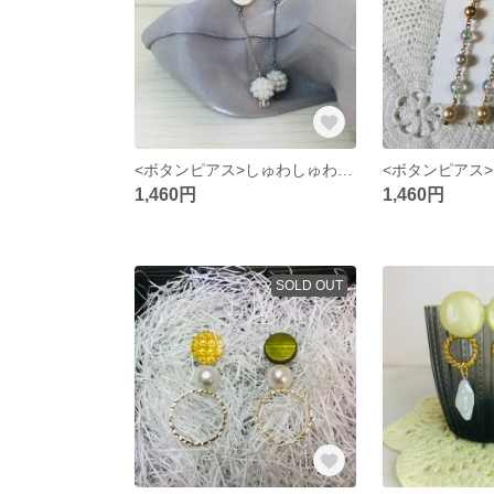
<ボタンピアス>しゅわしゅわ𓋪‪𓈒◌𓂃クリームソーダのピアス
1,460円
1,460円
SOLD OUT