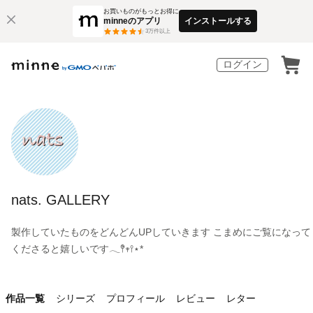
お買いものがもっとお得に
minneのアプリ
インストールする
3
万件以上
ログイン
nats. GALLERY
製作していたものをどんどんUPしていきます こまめにご覧になって
くださると嬉しいです𓂃𖤥𖥧𖥣⋆*
作品一覧
シリーズ
プロフィール
レビュー
レター