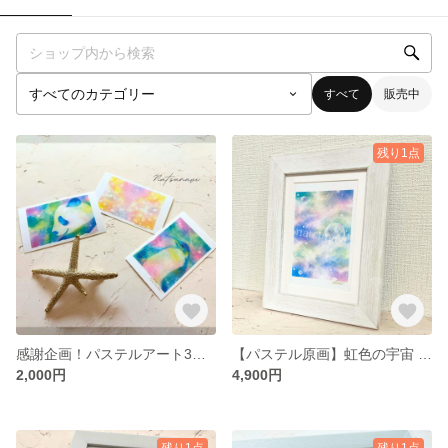
すべて
販売中
残り1点
感謝企画！パステルアート3種特別セット【送料無料】
【パステル原画】虹色の宇宙 ～雲と虹が重なる癒しの風景～『モニター特別価格 ♪』
2,000円
4,900円
残り1点
残り1点