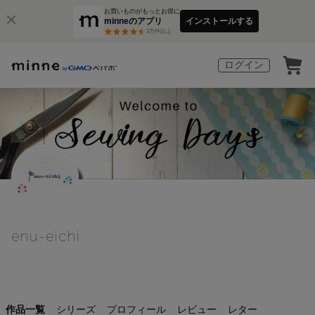
お買いものがもっとお得に
minneのアプリ
インストールする
3
万件以上
ログイン
enu-eichi
作品一覧
シリーズ
プロフィール
レビュー
レター