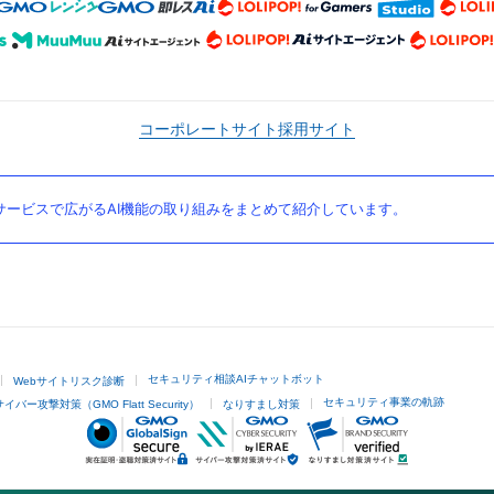
コーポレートサイト
採用サイト
ービスで広がるAI機能の取り組みをまとめて紹介しています。
セキュリティ相談AIチャットボット
Webサイトリスク診断
セキュリティ事業の軌跡
サイバー攻撃対策（GMO Flatt Security）
なりすまし対策