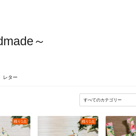
dmade～
レター
残り1点
残り1点