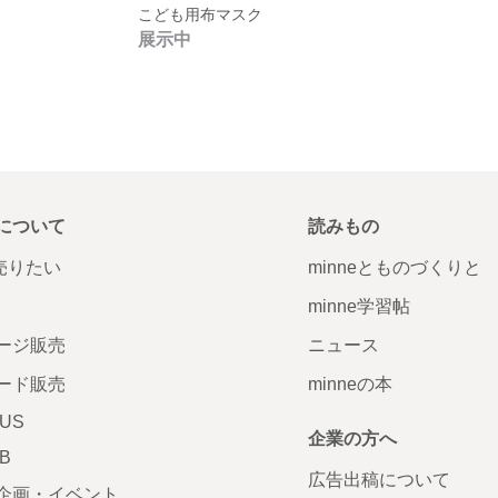
こども用布マスク
展示中
について
読みもの
で売りたい
minneとものづくりと
minne学習帖
ージ販売
ニュース
ード販売
minneの本
LUS
企業の方へ
AB
広告出稿について
企画・イベント