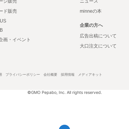
ージ販売
ニュース
ード販売
minneの本
LUS
企業の方へ
AB
広告出稿について
企画・イベント
大口注文について
用
プライバシーポリシー
会社概要
採用情報
メディアキット
©GMO Pepabo, Inc. All rights reserved.