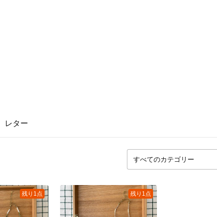
レター
残り1点
残り1点