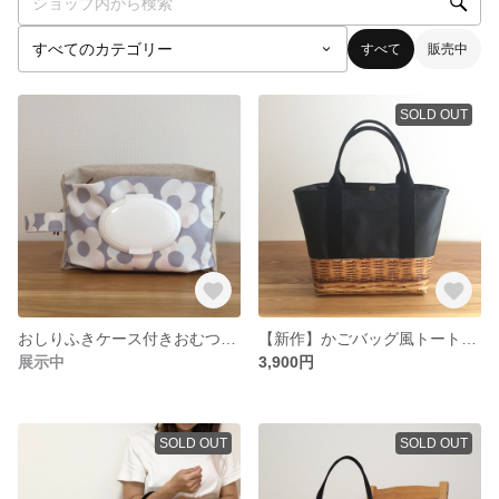
すべて
販売中
SOLD OUT
おしりふきケース付きおむつポーチ* 花柄グレー
【新作】かごバッグ風トート* ブラック
展示中
3,900円
SOLD OUT
SOLD OUT