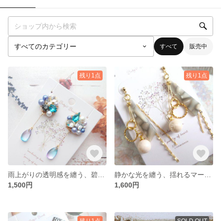
すべて
販売中
残り1点
残り1点
雨上がりの透明感を纏う、碧の雫のイヤリング
静かな光を纏う、揺れるマーブル模様ピアス
1,500円
1,600円
残り1点
SOLD OUT