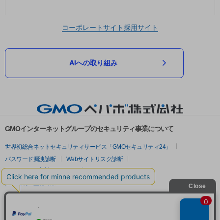
コーポレートサイト
採用サイト
AIへの取り組み
GMOインターネットグループのセキュリティ事業について
世界初総合ネットセキュリティサービス「GMOセキュリティ24」
パスワード漏洩診断
Webサイトリスク診断
セキュリティ相談AIチャットボット
実在証明・盗聴対策
サイバー攻撃対策（GMOサイバーセキュリティ byイエラエ）
サイバー攻撃対策（GMO Flatt Security）
なりすまし対策
セキュリティ事業の軌跡