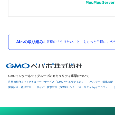
AIへの取り組み
お客様の「やりたいこと」をもっと手軽に。各サ
GMOインターネットグループのセキュリティ事業について
世界初総合ネットセキュリティサービス「GMOセキュリティ24」
パスワード漏洩診断
実在証明・盗聴対策
サイバー攻撃対策（GMOサイバーセキュリティ byイエラエ）