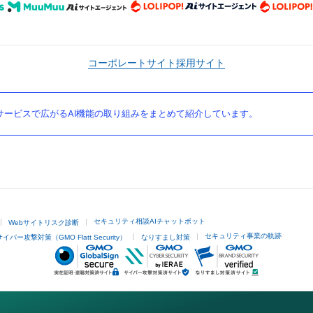
コーポレートサイト
採用サイト
ービスで広がるAI機能の取り組みをまとめて紹介しています。
セキュリティ相談AIチャットボット
Webサイトリスク診断
セキュリティ事業の軌跡
サイバー攻撃対策（GMO Flatt Security）
なりすまし対策