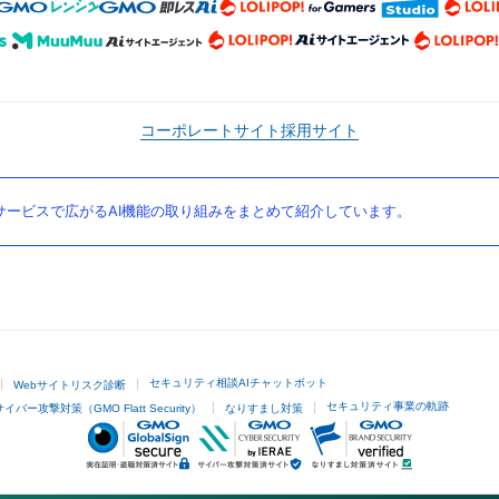
コーポレートサイト
採用サイト
ービスで広がるAI機能の取り組みをまとめて紹介しています。
セキュリティ相談AIチャットボット
Webサイトリスク診断
セキュリティ事業の軌跡
サイバー攻撃対策（GMO Flatt Security）
なりすまし対策