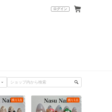
ログイン
残り1点
残り1点