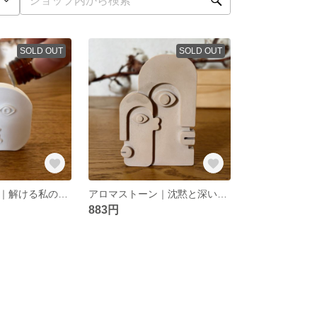
SOLD OUT
SOLD OUT
アロマストーン｜解ける私の時間 - 白
アロマストーン｜沈黙と深い呼吸 - 珈琲
883円