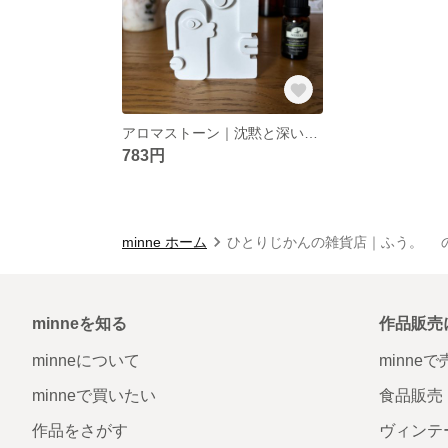
アロマストーン｜沈黙と深い呼吸 - 白
783円
minne ホーム
ひとりじかんの雑貨店｜ふう。 
minneを知る
作品販売
minneについて
minne
minneで買いたい
食品販売
作品をさがす
ヴィンテ