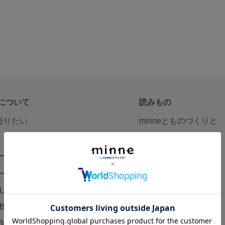
について
読みもの
で売りたい
minneとものづくりと
minne学習帖
ージ販売
ニュース
ード販売
minneの本
LUS
企業の方へ
AB
広告出稿について
企画・イベント