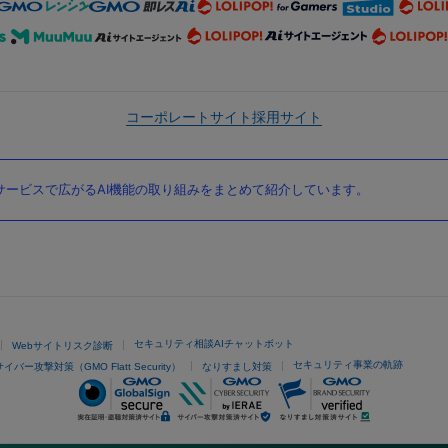
コーポレートサイト
採用サイト
ービスで広がるAI機能の取り組みをまとめて紹介しています。
セキュリティ相談AIチャットボット
Webサイトリスク診断
セキュリティ事業の軌跡
サイバー攻撃対策（GMO Flatt Security）
なりすまし対策