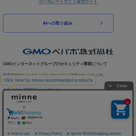
コーポレートサイト
採用サイト
AIへの取り組み
GMOインターネットグループのセキュリティ事業について
世界初総合ネットセキュリティサービス「GMOセキュリティ24」
パスワード漏洩診断
Webサイトリスク診断
セキュリティ相談AIチャットボット
実在証明・盗聴対策
サイバー攻撃対策（GMOサイバーセキュリティ byイエラエ）
サイバー攻撃対策（GMO Flatt Security）
なりすまし対策
セキュリティ事業の軌跡