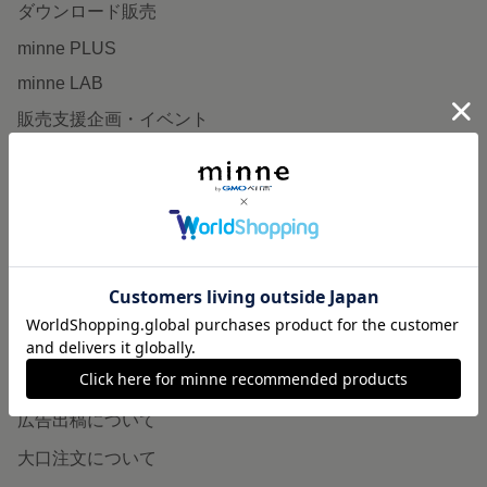
ダウンロード販売
minne PLUS
minne LAB
販売支援企画・イベント
読みもの
minneとものづくりと
minne学習帖
ニュース
minneの本
企業の方へ
広告出稿について
大口注文について