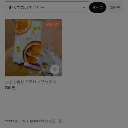
すべて
販売中
残り1点
ゆずの香り♡アロマワックス
700円
minne ホーム
nararami の作品一覧