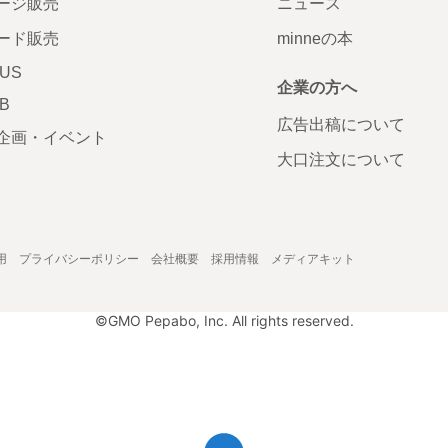
ージ販売
ニュース
ード販売
minneの本
LUS
企業の方へ
AB
広告出稿について
企画・イベント
大口注文について
用
プライバシーポリシー
会社概要
採用情報
メディアキット
©GMO Pepabo, Inc. All rights reserved.