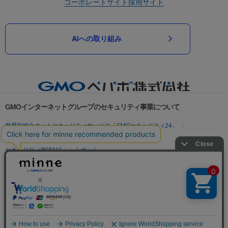
コーポレートサイト
採用サイト
AIへの取り組み
GMOインターネットグループのセキュリティ事業について
世界初総合ネットセキュリティサービス「GMOセキュリティ24」
パスワード漏洩診断
Webサイトリスク診断
セキュリティ相談AIチャットボット
実在証明・盗聴対策
サイバー攻撃対策（GMOサイバーセキュリティ byイエラエ）
サイバー攻撃対策（GMO Flatt Security）
なりすまし対策
セキュリティ事業の軌跡