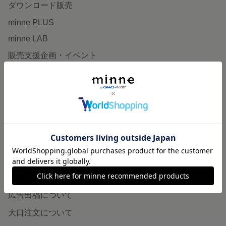
ダウンロード販売
minne PLUS
minne LAB
販売支援企画・イベント
読みもの
minneとものづくりと
minne学習帖
ニュース
minneの本
企業の方へ
広告出稿について
大口注文について