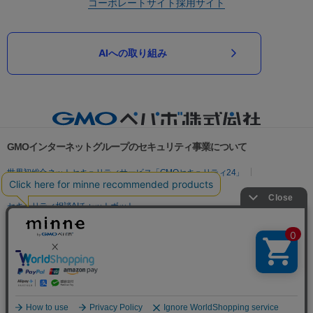
コーポレートサイト
採用サイト
AIへの取り組み
GMOインターネットグループのセキュリティ事業について
世界初総合ネットセキュリティサービス「GMOセキュリティ24」
パスワード漏洩診断
Webサイトリスク診断
セキュリティ相談AIチャットボット
実在証明・盗聴対策
サイバー攻撃対策（GMOサイバーセキュリティ byイエラエ）
サイバー攻撃対策（GMO Flatt Security）
なりすまし対策
セキュリティ事業の軌跡