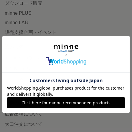
ダウンロード販売
minne PLUS
minne LAB
販売支援企画・イベント
読みもの
minneとものづくりと
minne学習帖
ニュース
minneの本
企業の方へ
広告出稿について
大口注文について