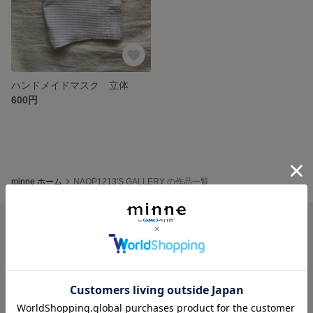
ハンドメイドマスク 立体
600円
minne ホーム
NAOP1213'S GALLERY の作品一覧
minneを知る
minneについて
minneで買いたい
作品をさがす