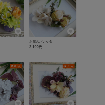
お花のバレッタ
2,100円
残り1点
残り1点