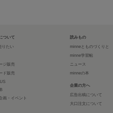
について
読みもの
で売りたい
minneとものづくりと
minne学習帖
ージ販売
ニュース
ード販売
minneの本
LUS
企業の方へ
AB
広告出稿について
企画・イベント
大口注文について