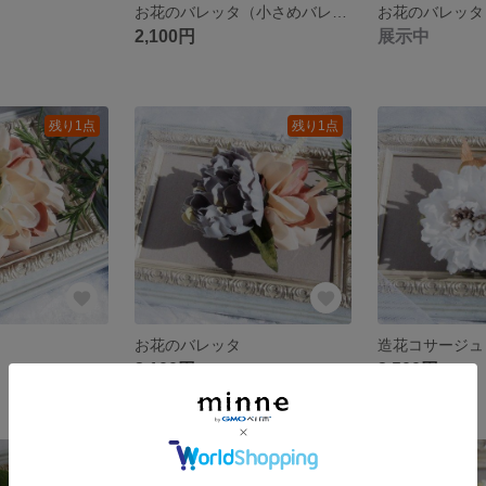
お花のバレッタ（小さめバレッタ）
お花のバレッタ
2,100円
展示中
残り1点
残り1点
お花のバレッタ
造花コサージュ
2,100円
2,500円
残り1点
残り1点