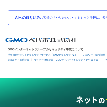
AIへの取り組み
お客様の「やりたいこと」をもっと手軽に。各サ
GMOインターネットグループのセキュリティ事業について
世界初総合ネットセキュリティサービス「GMOセキュリティ24」
パスワード漏洩診断
実在証明・盗聴対策
サイバー攻撃対策（GMOサイバーセキュリティ byイエラエ）