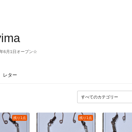
yima
1年6月1日オープン☆
レター
残り1点
残り1点