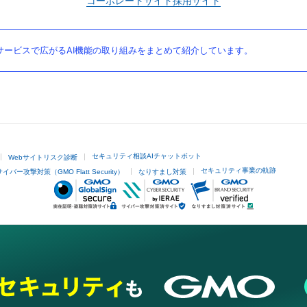
コーポレートサイト
採用サイト
ービスで広がるAI機能の取り組みをまとめて紹介しています。
セキュリティ相談AIチャットボット
Webサイトリスク診断
セキュリティ事業の軌跡
サイバー攻撃対策（GMO Flatt Security）
なりすまし対策