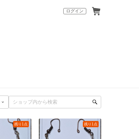
ログイン
残り1点
残り1点