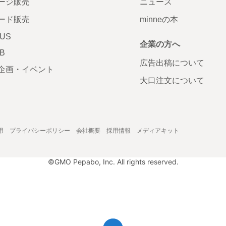
ージ販売
ニュース
ード販売
minneの本
LUS
企業の方へ
AB
広告出稿について
企画・イベント
大口注文について
用
プライバシーポリシー
会社概要
採用情報
メディアキット
©GMO Pepabo, Inc. All rights reserved.