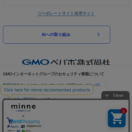
コーポレートサイト
採用サイト
AIへの取り組み
GMOインターネットグループのセキュリティ事業について
世界初総合ネットセキュリティサービス「GMOセキュリティ24」
パスワード漏洩診断
Webサイトリスク診断
セキュリティ相談AIチャットボット
実在証明・盗聴対策
サイバー攻撃対策（GMOサイバーセキュリティ byイエラエ）
サイバー攻撃対策（GMO Flatt Security）
なりすまし対策
セキュリティ事業の軌跡