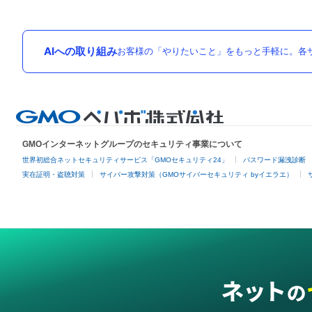
AIへの取り組み
お客様の「やりたいこと」をもっと手軽に。各サ
GMOインターネットグループのセキュリティ事業について
世界初総合ネットセキュリティサービス「GMOセキュリティ24」
パスワード漏洩診断
実在証明・盗聴対策
サイバー攻撃対策（GMOサイバーセキュリティ byイエラエ）