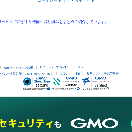
コーポレートサイト
採用サイト
ービスで広がるAI機能の取り組みをまとめて紹介しています。
セキュリティ相談AIチャットボット
Webサイトリスク診断
セキュリティ事業の軌跡
サイバー攻撃対策（GMO Flatt Security）
なりすまし対策