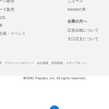
ージ販売
ニュース
ード販売
minneの本
LUS
企業の方へ
AB
広告出稿について
企画・イベント
大口注文について
用
プライバシーポリシー
会社概要
採用情報
メディアキット
©GMO Pepabo, Inc. All rights reserved.