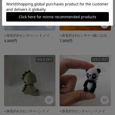
<身長約9センチ>ハンドメイドのbabyウサギさん（ブラック×リバティ）
<身長約13センチ>一緒にお出かけサイズのハンドメイドテディベア
4,800円
7,000円
SOLD OUT
SOLD OUT
<身長約4.5センチ>ハンドメイドのbabyかいじゅうさん
<身長約5センチ>ハンドメイドのbabyパンダさん