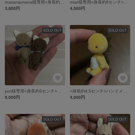
masanaonana様専用<身長約4.5センチ>ハンドメイドのミニチュアうさぎ（グレー）
miar様専用<身長約8センチ>手乗りサイズのハンドメイドテディベア（ピンク）
3,800円
4,500円
SOLD OUT
SOLD OUT
yuri様専用<身長約5センチ>ハンドメイドの双子ネコさん
<身長約4.5センチ>ハンドメイドのbabyかいじゅうさん （レモン色）
8,000円
4,000円
SOLD OUT
SOLD OUT