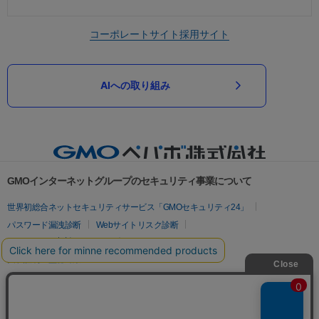
コーポレートサイト
採用サイト
AIへの取り組み
GMOインターネットグループのセキュリティ事業について
世界初総合ネットセキュリティサービス「GMOセキュリティ24」
パスワード漏洩診断
Webサイトリスク診断
セキュリティ相談AIチャットボット
実在証明・盗聴対策
サイバー攻撃対策（GMOサイバーセキュリティ byイエラエ）
サイバー攻撃対策（GMO Flatt Security）
なりすまし対策
セキュリティ事業の軌跡