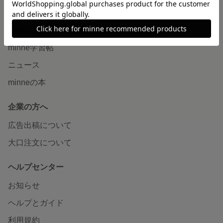
読みもの
minneとものづくりと
minne学習帖
ニュース
minneの本
企業の方へ
広告出稿について
大口注文について
ヘルプセンター
お知らせ
ヘルプとガイド
利用規約