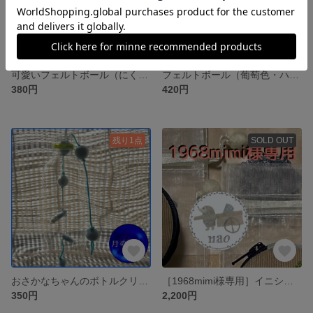
可愛いフェルトボール（にくきゅう柄入り）
フェルトボール（葡萄色・ハート入り）
380円
420円
残り1点
SOLD OUT
おさかなちゃんのボトルクリーナー
［1968mimi様専用］イニシャル刺繍のマカロンケース
350円
2,200円