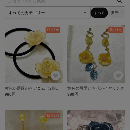
すべて
販売中
残り1点
残り1点
黄色い薔薇のヘアゴム（2個セット）
黄色の可愛いお花のイヤリング
980円
980円
残り1点