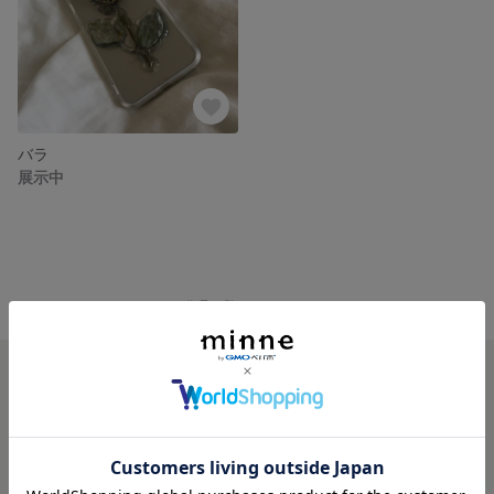
バラ
展示中
minne ホーム
momoyu の作品一覧
minneを知る
minneについて
minneで買いたい