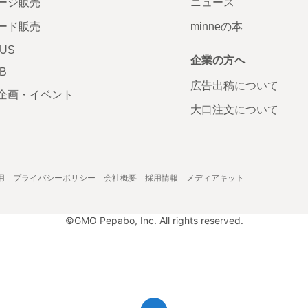
ージ販売
ニュース
ード販売
minneの本
LUS
企業の方へ
AB
広告出稿について
企画・イベント
大口注文について
用
プライバシーポリシー
会社概要
採用情報
メディアキット
©GMO Pepabo, Inc. All rights reserved.