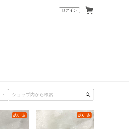
ログイン
残り1点
残り1点