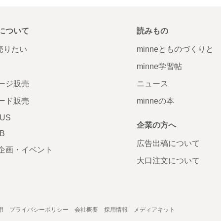
について
読みもの
で売りたい
minneとものづくりと
minne学習帖
ージ販売
ニュース
ード販売
minneの本
LUS
企業の方へ
AB
広告出稿について
企画・イベント
大口注文について
用
プライバシーポリシー
会社概要
採用情報
メディアキット