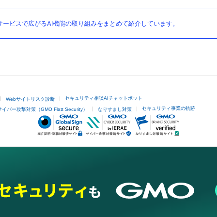
ービスで広がるAI機能の取り組みをまとめて紹介しています。
セキュリティ相談AIチャットボット
Webサイトリスク診断
セキュリティ事業の軌跡
サイバー攻撃対策（GMO Flatt Security）
なりすまし対策