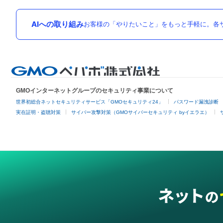
AIへの取り組み
お客様の「やりたいこと」をもっと手軽に。各サ
GMOインターネットグループのセキュリティ事業について
世界初総合ネットセキュリティサービス「GMOセキュリティ24」
パスワード漏洩診断
実在証明・盗聴対策
サイバー攻撃対策（GMOサイバーセキュリティ byイエラエ）