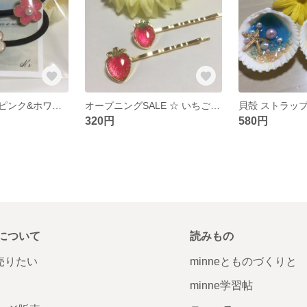
夏にピッタリ！ピンク&ホワイトお花のヘアゴム 2本セット
オープニングSALE ☆ いちごのヘアピン2個セット☆
貝殻 ストラッ
320円
580円
について
読みもの
で売りたい
minneとものづくりと
minne学習帖