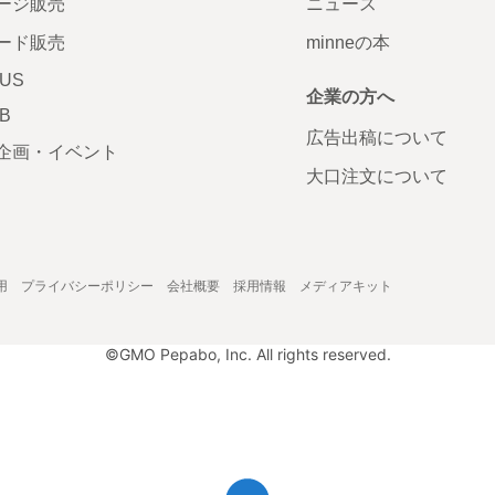
ージ販売
ニュース
ード販売
minneの本
LUS
企業の方へ
AB
広告出稿について
企画・イベント
大口注文について
用
プライバシーポリシー
会社概要
採用情報
メディアキット
©GMO Pepabo, Inc. All rights reserved.