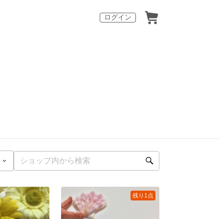
ログイン
残り1点