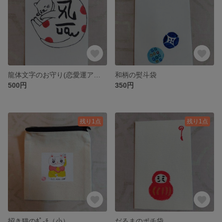
龍体文字のお守り(恋愛運アップ）
和柄の熨斗袋
500円
350円
残り1点
残り1点
招き猫のﾎﾟ-ﾁ（小）
だるまのポチ袋