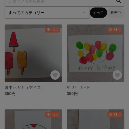
すべて
販売中
残り1点
残り1点
暑中ハガキ（アイス）
ﾊﾞ-ｽﾃﾞ-カ−ド
350円
350円
残り1点
残り1点