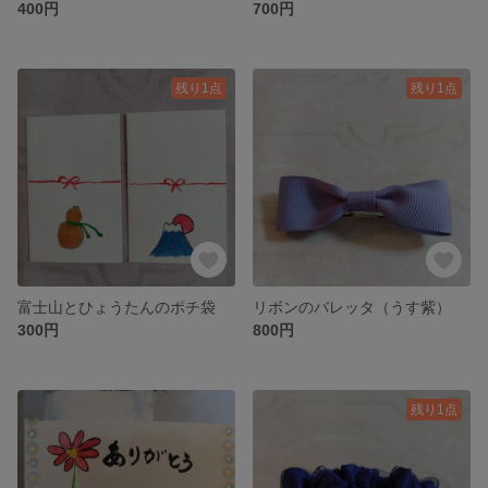
400円
700円
残り1点
残り1点
富士山とひょうたんのポチ袋
リボンのバレッタ（うす紫）
300円
800円
残り1点