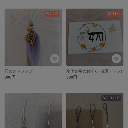
残り1点
残り1点
羽のストラップ
龍体文字のお守り( 金運アップ)
800円
500円
SOLD OUT