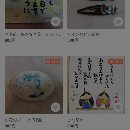
お名前、好きな言葉、メッセージなど書きます
リボンのピン留め
600円
500円
残り1点
残り1点
お花のブロ−チ(刺繍)
ひな祭り
800円
800円