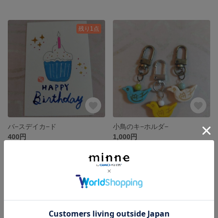
残り1点
バ−スデイカ−ド
小鳥のキ−ホルダ−
400円
1,000円
残り1点
残り1点