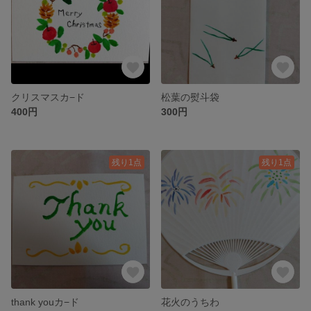
クリスマスカ−ド
松葉の熨斗袋
400円
300円
残り1点
残り1点
thank youカ−ド
花火のうちわ