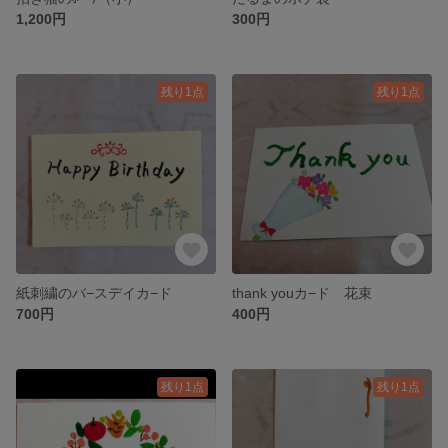
1,200円
300円
残り1点
残り1点
紙刺繍のバ−スデイカ−ド
thank youカ−ド 花束
700円
400円
残り1点
残り1点