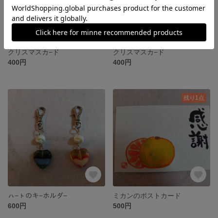
クリスマスカ−ド
クリスマスカ−ド
400円
400円
残り1点
ㇵ−ㇳのキ−ホルダ−
ミカンのポストカード
600円
500円