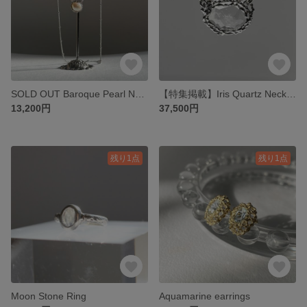
SOLD OUT Baroque Pearl Necklace【一点物】
【特集掲載】Iris Quartz Necklace
13,200円
37,500円
残り1点
残り1点
Moon Stone Ring
Aquamarine earrings