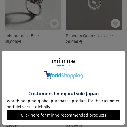
Laburadoraito Blue
Phantom Quartz Necklace
48,000円
20,000円
残り1点
残り1点
小華イヤリング
Onyx SilverPierce【一点物】
4,500円
33,000円