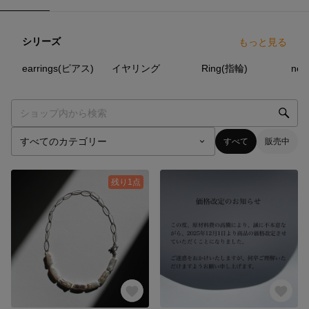
シリーズ
もっと見る
11
点
2
点
12
点
earrings(ピアス)
イヤリング
Ring(指輪)
すべて
販売中
残り1点