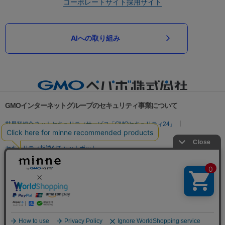
コーポレートサイト
採用サイト
AIへの取り組み
GMOインターネットグループのセキュリティ事業について
世界初総合ネットセキュリティサービス「GMOセキュリティ24」
パスワード漏洩診断
Webサイトリスク診断
セキュリティ相談AIチャットボット
実在証明・盗聴対策
サイバー攻撃対策（GMOサイバーセキュリティ byイエラエ）
サイバー攻撃対策（GMO Flatt Security）
なりすまし対策
セキュリティ事業の軌跡