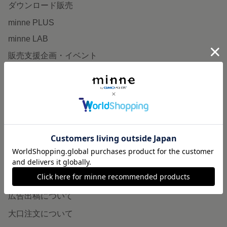
ダウンロード販売
minne PLUS
minne LAB
販売支援企画・イベント
読みもの
minneとものづくりと
minne学習帖
ニュース
minneの本
企業の方へ
広告出稿について
大口注文について